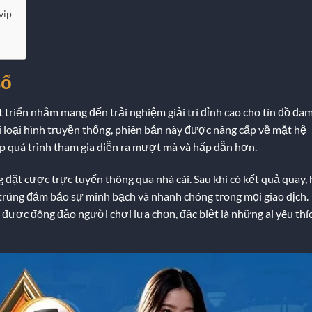
vip
số
 triển nhằm mang đến trải nghiệm giải trí đỉnh cao cho tín đồ đa
 loại hình truyền thống, phiên bản này được nâng cấp về mặt hệ
úp quá trình tham gia diễn ra mượt mà và hấp dẫn hơn.
g đặt cược trực tuyến thông qua nhà cái. Sau khi có kết quả quay,
trúng đảm bảo sự minh bạch và nhanh chóng trong mọi giao dịch.
 được đông đảo người chơi lựa chọn, đặc biệt là những ai yêu thí