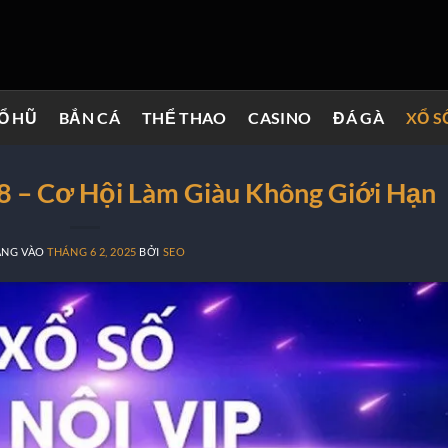
Ổ HŨ
BẮN CÁ
THỂ THAO
CASINO
ĐÁ GÀ
XỔ S
8 – Cơ Hội Làm Giàu Không Giới Hạn
ĂNG VÀO
THÁNG 6 2, 2025
BỞI
SEO