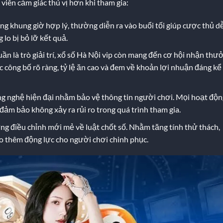
 viên cảm giác thú vị hơn khi tham gia:
ng khung giờ hợp lý, thường diễn ra vào buổi tối giúp cược thủ d
lo bị bỏ lỡ kết quả.
 là trò giải trí, xổ số Hà Nội vip còn mang đến cơ hội nhận thư
 công bố rõ ràng, tỷ lệ ăn cao và đem về khoản lợi nhuận đáng kể
ng nghệ hiện đại nhằm bảo vệ thông tin người chơi. Mọi hoạt độn
ảm bảo không xảy ra rủi ro trong quá trình tham gia.
ững điều chỉnh mới mẻ về luật chốt số. Nhằm tăng tính thử thách,
o thêm động lực cho người chơi chinh phục.