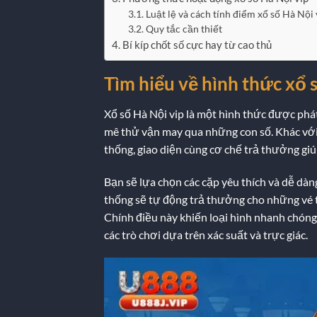
Luật lệ và cách tính điểm xổ số Hà Nội 
Quy tắc cần thiết
Bí kíp chốt số cực hay từ cao thủ
Tìm hiểu về hình thức xổ 
Xổ số Hà Nội vip là một hình thức được phát
mê thử vận may qua những con số. Khác với
thống, giao diện cùng cơ chế trả thưởng gi
Bạn sẽ lựa chọn các cặp yêu thích và dễ dàn
thống sẽ tự động trả thưởng cho những vé 
Chính điều này khiến loại hình nhanh chóng
các trò chơi dựa trên xác suất và trực giác.