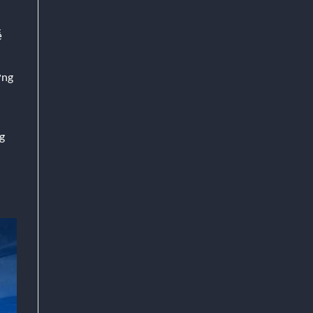
ễ
ởng
g