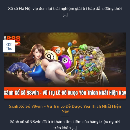
Xổ số Hà Nội vip đem lại trải nghiệm giải trí hấp dẫn, đồng thời
[...]
02
Th6
Sảnh Xổ Số 98win – Vũ Trụ Lô Đề Được Yêu Thích Nhất Hiện
Nay
Sảnh xổ số 98win đã trở thành tìm kiếm của hàng triệu người
trên khắp [...]