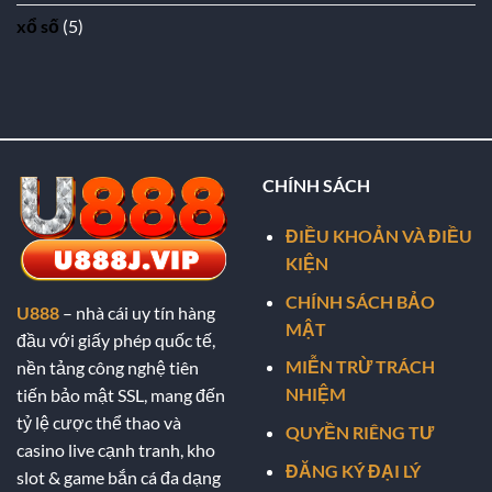
xổ số
(5)
CHÍNH SÁCH
ĐIỀU KHOẢN VÀ ĐIỀU
KIỆN
CHÍNH SÁCH BẢO
U888
– nhà cái uy tín hàng
MẬT
đầu với giấy phép quốc tế,
MIỄN TRỪ TRÁCH
nền tảng công nghệ tiên
NHIỆM
tiến bảo mật SSL, mang đến
tỷ lệ cược thể thao và
QUYỀN RIÊNG TƯ
casino live cạnh tranh, kho
ĐĂNG KÝ ĐẠI LÝ
slot & game bắn cá đa dạng