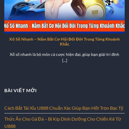
Xổ Số Nhanh – Nắm Bắt Cơ Hội Đổi Đời Trong Từng Khoảnh
Khắc
Xổ số nhanh là bộ môn cá cược hiện đại, giúp bạn giải trí đỉnh
[...]
BÀI VIẾT MỚI
Cách Bắt Tài Xỉu U888 Chuẩn Xác Giúp Bạn Hốt Trọn Bạc Tỷ
Thức Ăn Cho Gà Đá – Bí Kíp Dinh Dưỡng Cho Chiến Kê Từ
U888