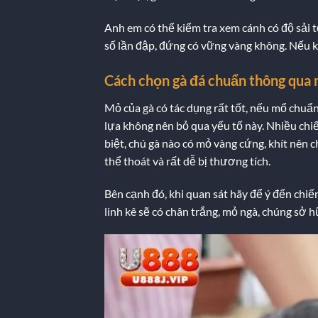
Anh em có thể kiểm tra xem cánh có độ sải t
số lần đập, đứng có vững vàng không. Nếu k
Cách chọn gà đá chuẩn thông qua
Mỏ của gà có tác dụng rất tốt, nếu mổ chuẩn
lựa không nên bỏ qua yếu tố này. Nhiều chi
biệt, chú gà nào có mỏ vàng cứng, khít nên
thể thoát và rất dễ bị thương tích.
Bên cạnh đó, khi quan sát hãy để ý đến chiế
linh kê sẽ có chân trắng, mỏ ngà, chúng sở 