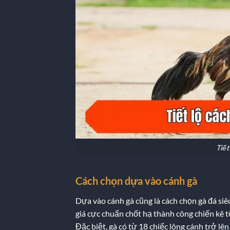
Tiết
Cách chọn dựa vào cánh gà
Dựa vào cánh gà cũng là cách chọn gà đá siê
giá cực chuẩn chốt hạ thành công chiến kê t
Đặc biệt, gà có từ 18 chiếc lông cánh trở l