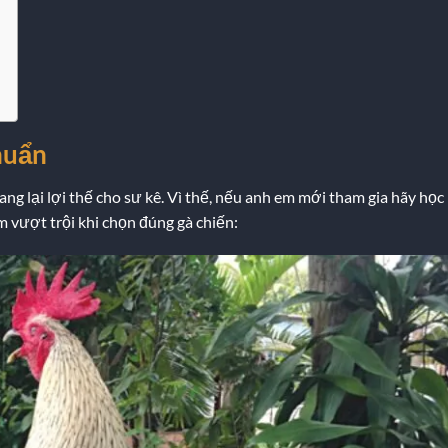
huẩn
 lại lợi thế cho sư kê. Vì thế, nếu anh em mới tham gia hãy học 
m vượt trội khi chọn đúng gà chiến: