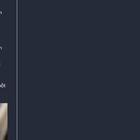
m
n
g
một