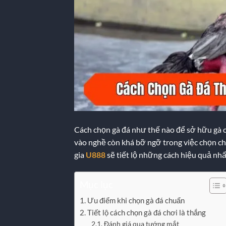
Cách chọn gà đá như thế nào để sở hữu gà c
vào nghề còn khá bỡ ngỡ trong việc chọn chiế
gia
U888
sẽ tiết lộ những cách hiệu quả nhấ
Mục lục
Ưu điểm khi chọn gà đá chuẩn
Tiết lộ cách chọn gà đá chơi là thắng
Đánh giá qua tướng mắt