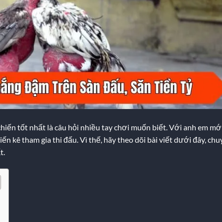
hiến tốt nhất là câu hỏi nhiều tay chơi muốn biết. Với anh em mớ
n kê tham gia thi đấu. Vì thế, hãy theo dõi bài viết dưới đây, ch
t.