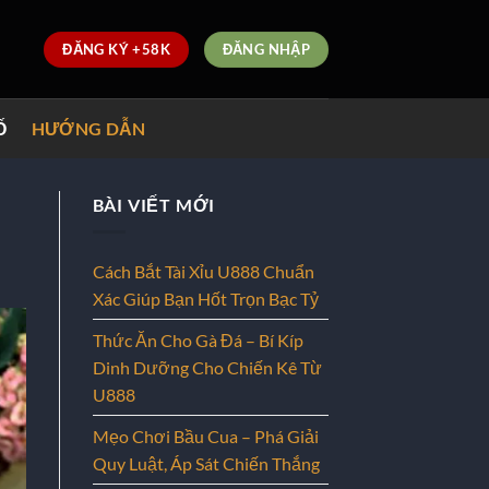
ĐĂNG KÝ +58K
ĐĂNG NHẬP
Ố
HƯỚNG DẪN
BÀI VIẾT MỚI
Cách Bắt Tài Xỉu U888 Chuẩn
Xác Giúp Bạn Hốt Trọn Bạc Tỷ
Thức Ăn Cho Gà Đá – Bí Kíp
Dinh Dưỡng Cho Chiến Kê Từ
U888
Mẹo Chơi Bầu Cua – Phá Giải
Quy Luật, Áp Sát Chiến Thắng