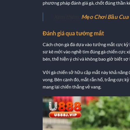
phương pháp đánh giá gà, chốt đúng thần kê
Xem thêm:
Mẹo Chơi Bầu Cua –
Đánh giá qua tướng mắt
Cách chọn gà đá dựa vào tướng mắt cực kỳ 
sư kê mới vào nghề tìm đúng gà chiến cực xị
bén, thể hiện ý chí và không bao giờ biết sợ
Với gà chiến sở hữu cặp mắt này khả năng đá
vong. Bên cạnh đó, mắt rắn hổ, trắng cực kỳ 
mang lại chiến thắng vẻ vang.