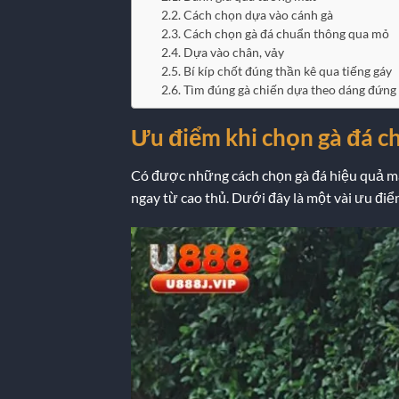
Cách chọn dựa vào cánh gà
Cách chọn gà đá chuẩn thông qua mỏ
Dựa vào chân, vảy
Bí kíp chốt đúng thần kê qua tiếng gáy
Tìm đúng gà chiến dựa theo dáng đứng
Ưu điểm khi chọn gà đá c
Có được những cách chọn gà đá hiệu quả mang
ngay từ cao thủ. Dưới đây là một vài ưu điể