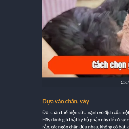
Cách
Dựa vào chân, vảy
Đôi chân thể hiện sức mạnh vô địch của một 
Hãy đánh giá thật kỹ bộ phận này để có sự 
rắn, các ngón chân đều nhau, không có bất kỳ