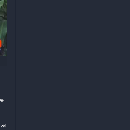
ng.
 vài