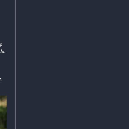
úp
sắc
n,