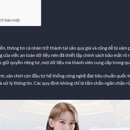
ách bảo mật
iển, thông tin cá nhân trở thành tài sản quý giá và cũng dễ bị x
 của việc an toàn dữ liệu nên đã thiết lập chính sách bảo mật rõ 
 giữ quyền riêng tư, mọi dữ liệu mà thành viên cung cấp trong quá
h, sân chơi còn đầu tư hệ thống công nghệ đạt tiêu chuẩn quốc t
 xử lý thông tin. Các quy định không chỉ là tấm chắn ngăn chặn rủi