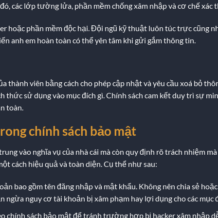
 đó, các lớp tường lửa, phần mềm chống xâm nhập và cơ chế xác th
r hoặc phần mềm độc hại. Đội ngũ kỹ thuật luôn túc trực cũng như
khiến anh em hoàn toàn có thể yên tâm khi gửi gắm thông tin.
a thành viên bằng cách cho phép cập nhật và yêu cầu xoá bỏ thông
ch thức sử dụng vào mục đích gì. Chính sách cam kết duy trì sự mi
n toàn.
trong chính sách bảo mật
trung vào nghĩa vụ của nhà cái mà còn quy định rõ trách nhiệm mà h
một cách hiệu quả và toàn diện. Cụ thể như sau:
khoản bao gồm tên đăng nhập và mật khẩu. Không nên chia sẻ hoặc t
găn ngừa nguy cơ tài khoản bị xâm phạm hay lợi dụng cho các mục 
o chính sách bảo mật để tránh trường hợp bị hacker xâm nhập d