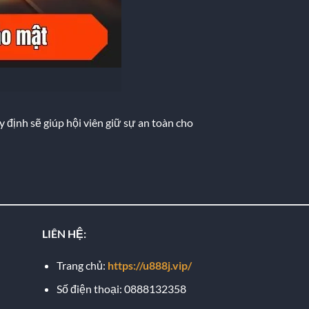
 định sẽ giúp hội viên giữ sự an toàn cho
LIÊN HỆ:
Trang chủ:
https://u888j.vip/
Số điện thoại: 0888132358