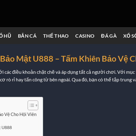
Ổ HŨ
BẮN CÁ
THỂ THAO
CASINO
ĐÁ GÀ
XỔ S
 Bảo Mật U888 – Tấm Khiên Bảo Vệ C
 các điều khoản chặt chẽ và áp dụng tất cả người chơi. Với mục
cơ rò rỉ hay tấn công từ bên ngoài. Qua đó, bạn có thể tập trung và
o Vệ Cho Hội Viên
t U888