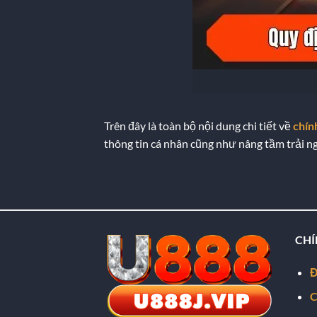
Trên đây là toàn bộ nội dung chi tiết về
chín
thông tin cá nhân cũng như nâng tầm trải ngh
CHÍ
Đ
C