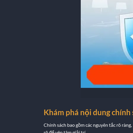
Khám phá nội dung chính
Chính sách bao gồm các nguyên tắc rõ ràng,
rõ để yên tâm giải trí.