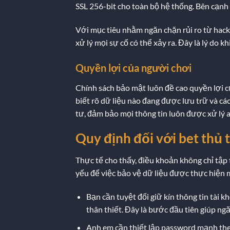
SSL 256-bit cho toàn bộ hệ thống. Bên cạnh
Với mục tiêu nhằm ngăn chặn rủi ro từ hacke
xử lý mọi sự cố có thể xảy ra. Đây là lý do 
Quyền lợi của người chơi
Chính sách bảo mật luôn đề cao quyền lợi củ
biết rõ dữ liệu nào đang được lưu trữ và cá
tư, đảm bảo mọi thông tin luôn được xử lý a
Quy định đối với bet thủ 
Thực tế cho thấy, điều khoản không chỉ tập 
yếu để việc bảo vệ dữ liệu được thực hiện 
Bạn cần tuyệt đối giữ kín thông tin tài 
thân thiết. Đây là bước đầu tiên giúp n
Anh em cần thiết lập password mạnh the