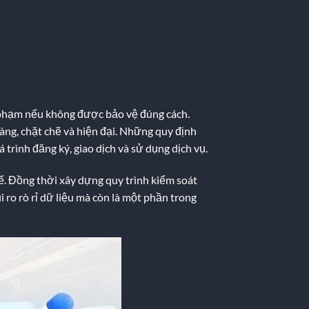
âm phạm nếu không được bảo vệ đúng cách.
ràng, chặt chẽ và hiện đại. Những quy định
 trình đăng ký, giao dịch và sử dụng dịch vụ.
ế. Đồng thời xây dựng quy trình kiểm soát
 ro rò rỉ dữ liệu mà còn là một phần trong