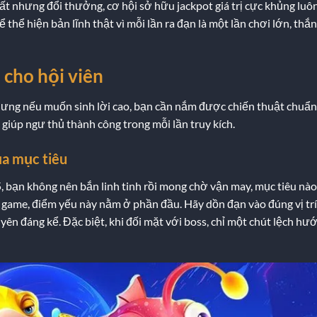
t nhưng đổi thưởng, cơ hội sở hữu jackpot giá trị cực khủng luô
 thể hiện bản lĩnh thật vì mỗi lần ra đạn là một lần chơi lớn, thắ
 cho hội viên
hưng nếu muốn sinh lời cao, bạn cần nắm được chiến thuật chuẩn
iúp ngư thủ thành công trong mỗi lần truy kích.
ủa mục tiêu
, bạn không nên bắn linh tinh rồi mong chờ vận may, mục tiêu nào
ng game, điểm yếu này nằm ở phần đầu. Hãy dồn đạn vào đúng vị trí
uyên đáng kể. Đặc biệt, khi đối mặt với boss, chỉ một chút lệch hư