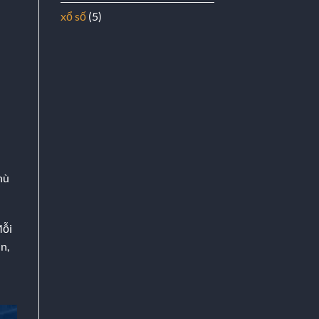
xổ số
(5)
hù
Mỗi
n,