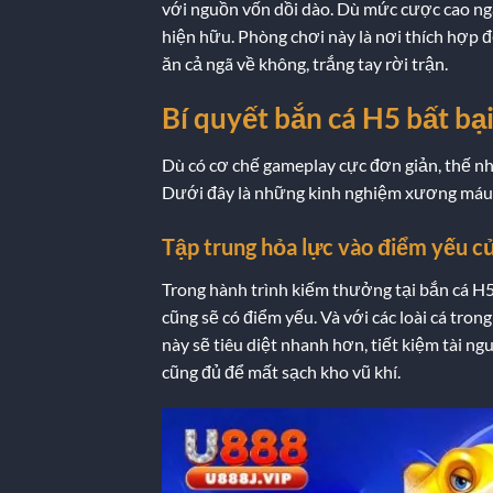
với nguồn vốn dồi dào. Dù mức cược cao ngấ
hiện hữu. Phòng chơi này là nơi thích hợp để
ăn cả ngã về không, trắng tay rời trận.
Bí quyết bắn cá H5 bất bại
Dù có cơ chế gameplay cực đơn giản, thế n
Dưới đây là những kinh nghiệm xương máu g
Tập trung hỏa lực vào điểm yếu c
Trong hành trình kiếm thưởng tại bắn cá H5
cũng sẽ có điểm yếu. Và với các loài cá tro
này sẽ tiêu diệt nhanh hơn, tiết kiệm tài ng
cũng đủ để mất sạch kho vũ khí.