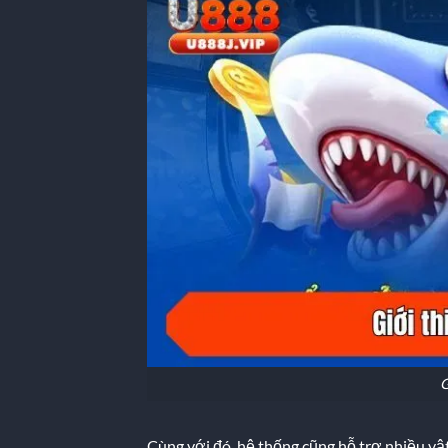
G
Cùng với đó, hệ thống cũng hỗ trợ nhiều v